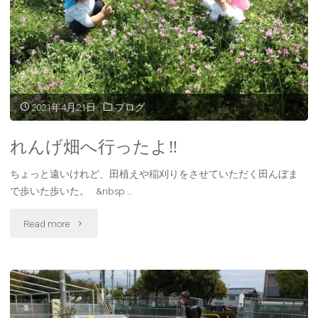
っ
こ"
2021年4月21日
ブログ
れんげ畑へ行ったよ‼
ちょっと遠いけれど、田植えや稲刈りをさせていただく田んぼま
で歩いた歩いた。 &nbsp …
"れ
Read more
ん
げ
畑