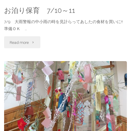
お泊り保育 7/10～11
7/9 大雨警報の中小雨の時を見計らってあしたの食材を買いに!!
準備ＯＫ …
"お
Read more
泊
り
保
育
7/10
～
11"