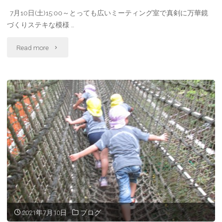
7月10日(土)15:00～とっても広いミーティング室で真剣に万華鏡
づくりステキな模様 …
"お
Read more
泊
り
保
育
7/10
～
11
Ⅱ"
2021年7月10日
ブログ