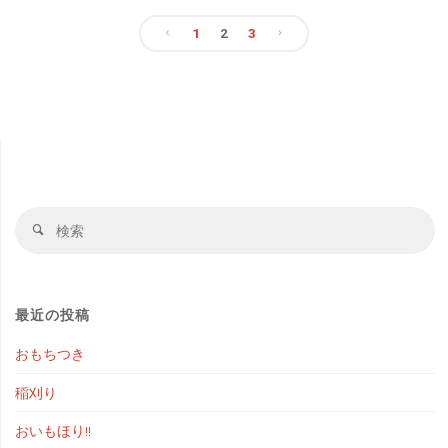
1
2
3
く
投
お
稿
花
見‼"
の
ペ
検
検
索
索
ー
対
象
ジ
最近の投稿
おもちつき
送
稲刈り
り
おいもほり!!