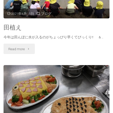
2021年6月15日
ブログ
田植え
今年は田んぼに水が入るのがちょっぴり早くてびっくり!! & …
"田
Read more
植
え"