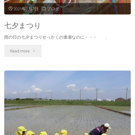
2021年7月7日
ブログ
七夕まつり
雨の日の七夕まつりせっかくの逢瀬なのに・・・ …
"七
Read more
夕
ま
つ
り"