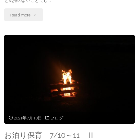
と気持のよいことでし …
"お
Read more
泊
り
保
育
7/10
～
11
Ⅲ"
2021年7月10日
ブログ
お泊り保育 7/10～11 Ⅱ