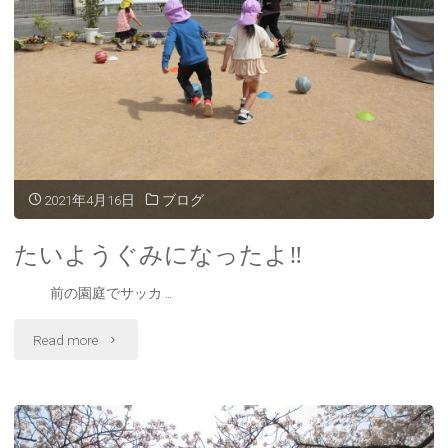
へ
行
っ
た
よ‼"
2021年4月16日
ブログ
たいようぐみになったよ‼
前の園庭でサッカ …
"た
Read more
い
よ