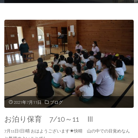
ー
ム
2021年7月11日
ブログ
お泊り保育 7/10～11 Ⅲ
7月11日(日)晴 おはようございます☀快晴 山の中での目覚めなん