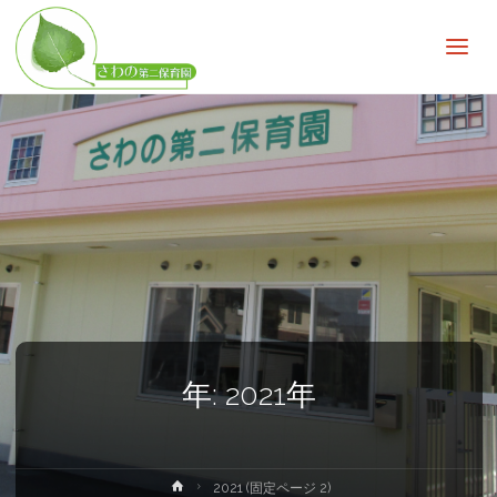
さ
わ
の
第
二
保
育
園
子
ど
も
の
無
限
の
可
能
性
を
広
年:
2021年
げ
る
ホ
2021
(固定ページ 2)