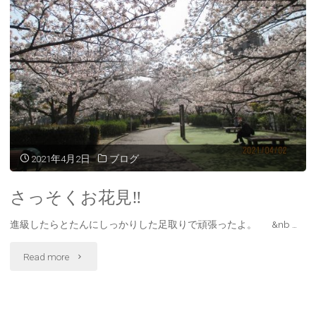
う
ぐ
み
に
な
っ
2021年4月2日
ブログ
た
さっそくお花見‼
よ‼"
進級したらとたんにしっかりした足取りで頑張ったよ。 &nb …
"さ
Read more
っ
そ