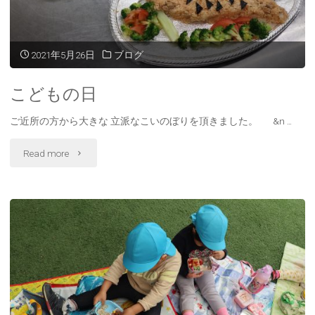
2021年5月26日
ブログ
こどもの日
ご近所の方から大きな 立派なこいのぼりを頂きました。 &n …
"こ
Read more
ど
も
の
日"