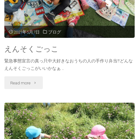
2021年5月7日
ブログ
えんそくごっこ
緊急事態宣言の真っ只中大好きなおうちの人の手作り弁当‼どんな
えんそくごっこがいいかなぁ …
"え
Read more
ん
そ
く
ご