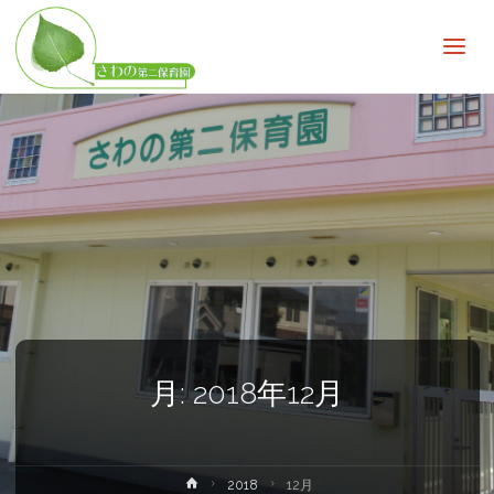
さ
わ
の
第
二
保
育
園
子
ど
も
の
無
限
の
可
能
性
を
広
月:
2018年12月
げ
る
ホ
2018
12月