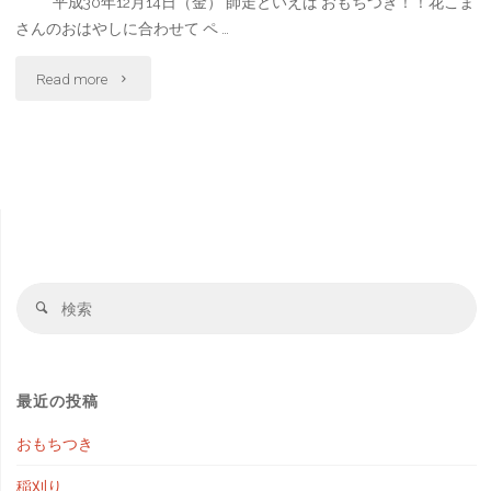
平成30年12月14日（金） 師走といえば おもちつき！！花こま
さんのおはやしに合わせて ペ …
"お
Read more
も
ち
つ
き"
検
検
索
索
対
象
最近の投稿
おもちつき
稲刈り