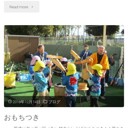
"た
Read more
の
し
か
っ
た
パ
ン
作
2018年12月14日
ブログ
り！！"
おもちつき