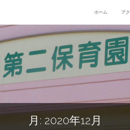
コ
ホーム
アク
ン
テ
ン
ツ
へ
ス
キ
月:
2020年12月
ッ