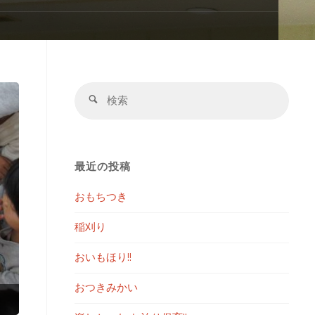
検
検
索
索
対
象:
最近の投稿
おもちつき
稲刈り
おいもほり!!
おつきみかい