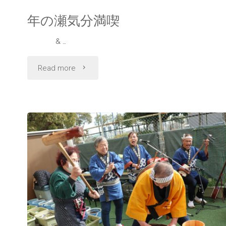
年の瀬気分満喫
& …
"年
Read more
の
瀬
気
分
満
喫"