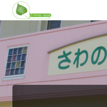
さ
わ
の
第
二
保
育
園
子
ど
も
の
無
限
の
可
能
性
を
広
げ
る