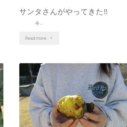
サンタさんがやってきた‼
今 …
"サ
Read more
ン
タ
さ
ん
が
や
っ