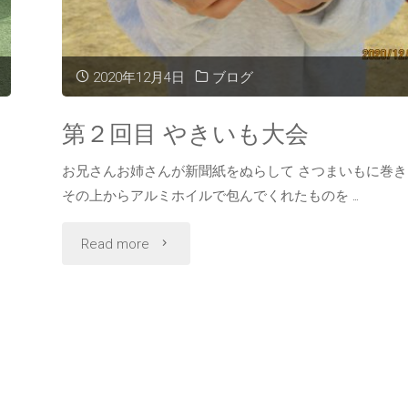
て
2020年12月4日
ブログ
き
た‼"
第２回目 やきいも大会
お兄さんお姉さんが新聞紙をぬらして さつまいもに巻き
その上からアルミホイルで包んでくれたものを …
"第
Read more
２
回
目
や