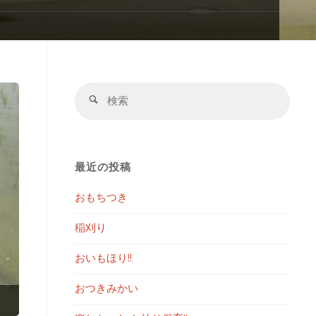
検
検
索
索
対
象:
最近の投稿
おもちつき
稲刈り
おいもほり!!
おつきみかい