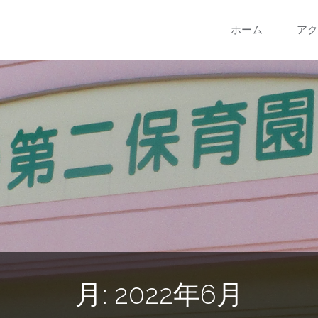
コ
ホーム
アク
ン
テ
ン
ツ
へ
ス
キ
月:
2022年6月
ッ