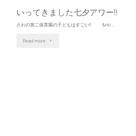
いってきました七夕アワー!!
さわの第二保育園の子どもはすごい!! &nb …
"い
Read more
っ
て
き
ま
し
た
七