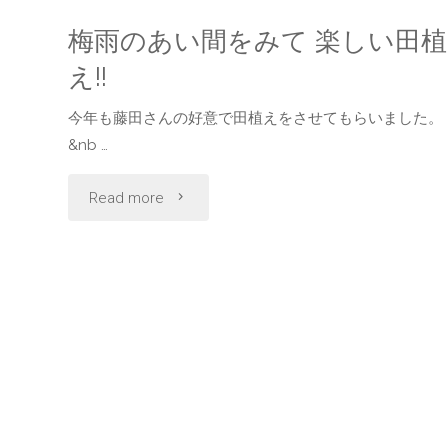
梅雨のあい間をみて 楽しい田植
え!!
今年も藤田さんの好意で田植えをさせてもらいまし
&nb …
"梅
Read more
雨
の
あ
い
間