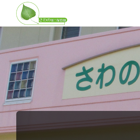
さ
わ
の
第
二
保
育
園
子
ど
も
の
無
限
の
可
能
性
を
広
げ
る