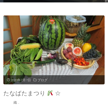
ー
ム
2020年7月7日
ブログ
たなばたまつり
☆
織 …