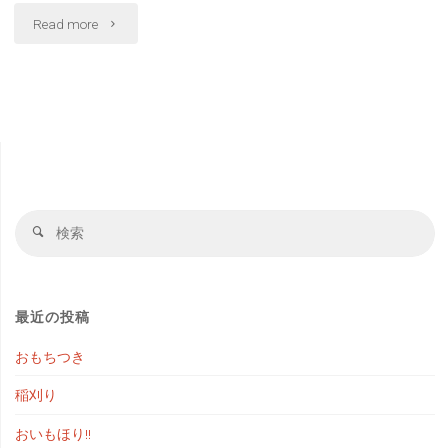
"た
Read more
な
ば
た
ま
検
つ
検
索
索
り
対
象
最近の投稿
☆"
おもちつき
稲刈り
おいもほり!!