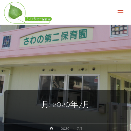
さ
わ
の
第
二
保
育
園
子
ど
も
の
無
限
の
可
能
性
を
広
月:
2020年7月
げ
る
ホ
2020
7月