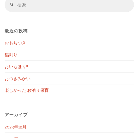
検
検
索
索
対
象
最近の投稿
おもちつき
稲刈り
おいもほり!!
おつきみかい
楽しかった お泊り保育!!
アーカイブ
2023年12月