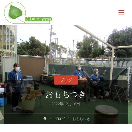
さ
わ
の
第
二
保
育
園
子
ど
も
の
無
限
の
ブログ
可
能
おもちつき
性
を
広
2022年12月16日
げ
る
ホ
ブログ
おもちつき
ー
ム