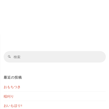
検
検
索
索
対
象
最近の投稿
おもちつき
稲刈り
おいもほり!!