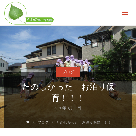
さ
わ
の
第
二
保
育
園
子
ど
も
の
ブログ
無
限
の
たのしかった お泊り保
可
能
性
育！！！
を
広
げ
2020年8月11日
る
ホ
ブログ
たのしかった お泊り保育！！！
ー
ム