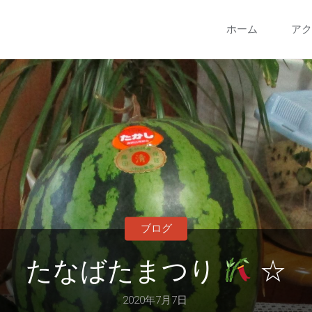
コ
ホーム
アク
ン
テ
ン
ツ
へ
ブログ
ス
たなばたまつり
☆
キ
2020年7月7日
ッ