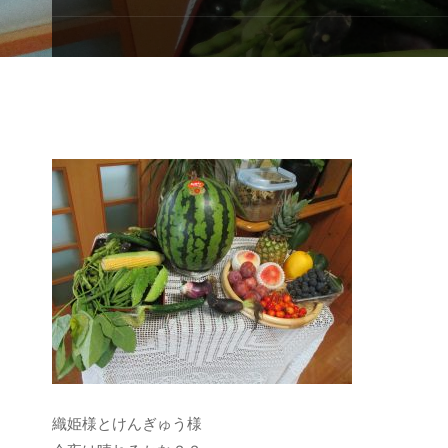
織姫様とけんぎゅう様