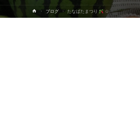
ホ
ブログ
たなばたまつり
☆
プ
ー
ム