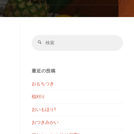
検
検
索
索
対
象:
最近の投稿
おもちつき
稲刈り
おいもほり!!
おつきみかい