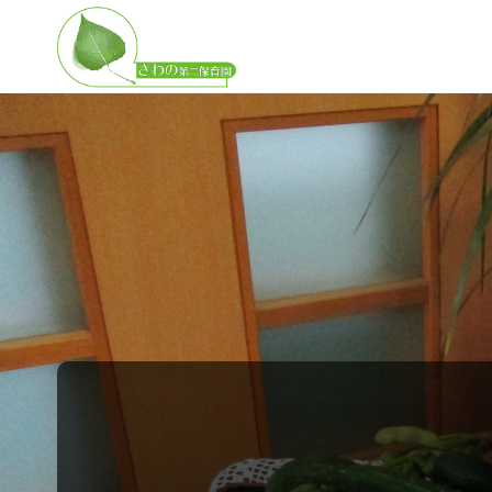
さ
わ
の
第
二
保
育
園
子
ど
も
の
無
限
の
可
能
性
を
広
げ
る