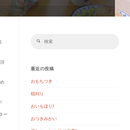
検
検
日
索
索
対
象:
て頂
最近の投稿
おもちつき
込め
稲刈り
！
おいもほり!!
ター
おつきみかい