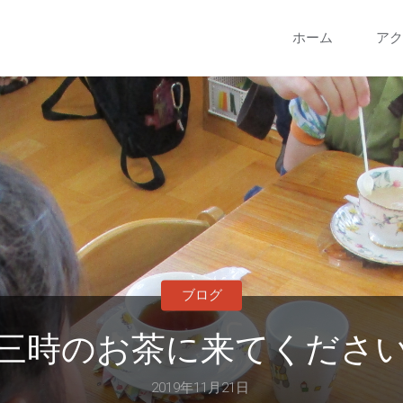
コ
ホーム
アク
ン
テ
ン
ツ
へ
ブログ
ス
三時のお茶に来てくださ
キ
2019年11月21日
ッ