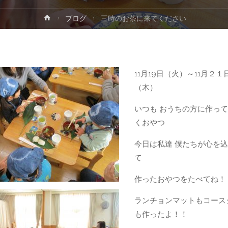
ホ
ブログ
三時のお茶に来てください
プ
ー
ム
11月19日（火）～11月２１
（木）
いつも おうちの方に作っ
くおやつ
今日は私達 僕たちが心を
て
作ったおやつをたべてね！
ランチョンマットもコース
も作ったよ！！