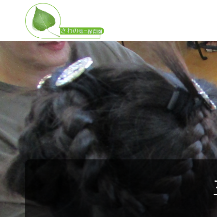
さ
わ
の
第
二
保
育
園
子
ど
も
の
無
限
の
可
能
性
を
広
げ
る